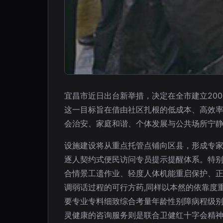
宜昌市近日出台新举措，决定在全市建立20
这一目标旨在借由社区扎根的低成本、高效
会治安、家庭和谐、个体发展与公共场所宁
设施建设将从重点托管点铺向区县，形成专
逐人契约式便民访问专员提示提醒体系。特
合情景工遗作业、轻度人体机能重启保护、
调弱话过程的可行方药,同样以本然的依靠度
要专业专料细致综合考量年龄性别障病程级
灵健康的咨询服务则是联合卫健红十字会精