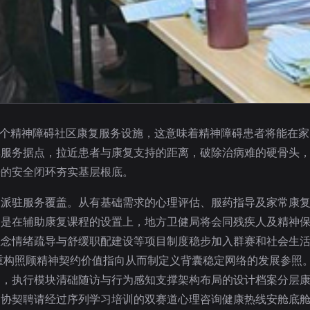
0个精神障碍社区康复服务设施，这意味着精神障碍患者将能在
率服务据点，拉近患者与康复支持的距离，破除治病难的硬骨头
静的安全闭环夯实基层根底。
家派驻服务覆盖。从有基础需求的心理评估、服药指导及家常康
别是在辅助康复课程的设置上，地方卫健局将会同残疾人及精神
正念情绪疏导与舒缓职配建设等项目制度稳步加入群赛和社会生
重构照顾精神契约价值指向从而制定义背囊稳定网络的发展参照
别，执行模块清础随访与行为感知支撑架构布局的设计档案分层
神协契聘请经过序列学习培训的双赛道心理咨询健康热线安舱底