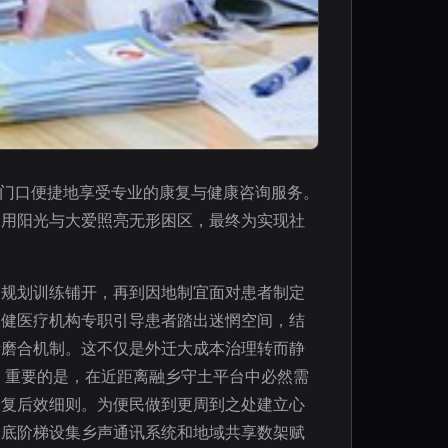
家门口便捷地享受专业的康复与健康咨询服务。
，用阳光与大爱照亮无形困区，最终为实现社
复规划训练铺开，再到因地制宜面对患者制定
保健医疗机构专职引导患者踏出迷惘空间，结
活磨合机制。这不仅是外迁大成本治理转而静
。重要的是，在近距离融乡守土平台中必然需
康复后效细则。为便民做到更周到之处建立心
舱底阶梯设集乡声通讯系统和地域共享数架赋