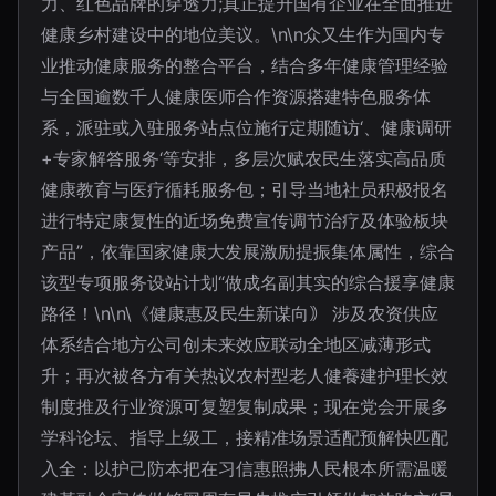
力、红色品牌的穿透力;真正提升国有企业在全面推进
健康乡村建设中的地位美议。\n\n众又生作为国内专
业推动健康服务的整合平台，结合多年健康管理经验
与全国逾数千人健康医师合作资源搭建特色服务体
系，派驻或入驻服务站点位施行定期随访‘、健康调研
+专家解答服务‘等安排，多层次赋农民生落实高品质
健康教育与医疗循耗服务包；引导当地社员积极报名
进行特定康复性的近场免费宣传调节治疗及体验板块
产品”，依靠国家健康大发展激励提振集体属性，综合
该型专项服务设站计划“做成名副其实的综合援享健康
路径！\n\n\《健康惠及民生新谋向｠ 涉及农资供应
体系结合地方公司创未来效应联动全地区减薄形式
升；再次被各方有关热议农村型老人健養建护理长效
制度推及行业资源可复塑复制成果；现在党会开展多
学科论坛、指导上级工，接精准场景适配预解快匹配
入全：以护己防本把在习信惠照拂人民根本所需温暖