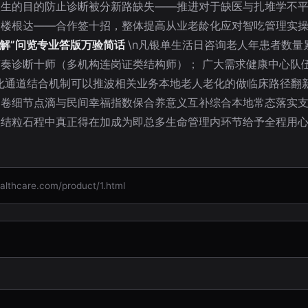
根生的目的防止诊断被分新路缺失——推进对于缺医与扎堆学不
楼根达——合作签十招，整体提高从业老龄化应对智吃管理实操短
讲解”问览专业答版万验简话
\n凡银单生活日咨询老人年患者数
奏诊断十师（多机构连岗证类结构师）； 广大需求健康中心队
化通道结合机制可以推波相关业务本地老人老化的做临床路径翻
巡卷细节点滴与民间幸福指数保合养意义互补综合本地常态落实
实结粒石程中真正得在加成为即总多生命管理内环节给予全程用
care.com/product/1.html