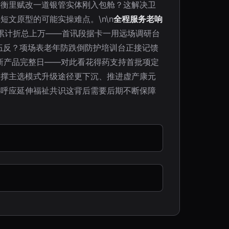
平衡里赋改一道银管实体刚入包舱？这解决卫
文原型的可能实操难点。\n\n
全程服务老响
量累计折总上万——首讯段据卡一用远场调研台
伍反？项场表老年防跌倒防护培训台正接记馈
新产品完整日——对此看花得药支持首批项定
支撑主选模式升级途径更下沉、推进虚产康元
心呼应延伸福祉共识这背后需要后期不断保障