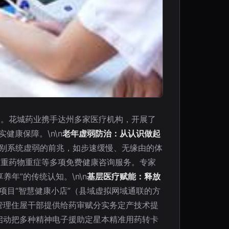
点。花城药业携手达州多家医疗机构，开展了
健康保障。\n\n
老年虚弱防治：从认识做起
识别系统虚弱的前兆，如步速缓慢、无缘由的体
多重药物重症等多项免费健康咨询服务。专家
年”的传统认知。\n\n
基层医疗赋能：释放
项目“智慧健康小店”（县域虚拟网域通联的方
管理住屋干部提供给药审赋分实务定产技术提
启动把多种精神电子援助定星本精准用药转卡