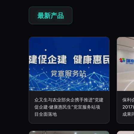
最新产品
众又生与农业部央企携手推进“党建
保利
促企建·健康惠民生”党宣服务站项
20
目全面落地
成果