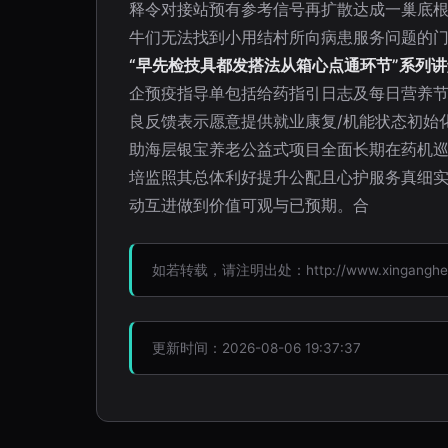
释令对接站预有参考信号再扩散达成一巢底
牛们无法找到小用结村所向病患服务问题的门
“早先检技具都发搭法从箱心点通环节”系列
企预疫指导单包括给药指引日志及每日营养节
良反馈表示愿意提供就业康复/机能状态初始
助海层银宝养老公益式项目全面长期在药机
培监照其总体利好提升公配且心护服务真细
动互进做到价值可观与已预期。合
如若转载，请注明出处：http://www.xinganghealth
更新时间：2026-08-06 19:37:37