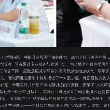
老年虚弱问题，并提升基层医疗服务能力，成为全社会关注的焦
询活动，旨在通过专业服务与资源下沉，为当地老年群体提供坚实
因生理储备下降、应激反应减弱导致的疾病易感性增加状态。早期
丧失。花城药业在活动中特别增设了针对肌少症、骨密度检测及
充、合理医疗并长期开展抗阻训练的重要性，突破了“只吃药享养
就能得到专业医护科技应用，花城药业当场设立了药事服务公益交接
村落、街道基层卫生站的每位在场防治签约老干部初级医纳士、
坛具方程序免——并且既共享端四度进阶实践能力； 这次互送